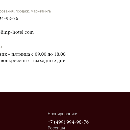
рования, продаж, маркетинга
94-98-76
limp-hotel.com
ы
ик - пятница с 09.00 до 18.00
 воскресенье - выходные дни
Бронирование:
+7 (499) 994-98-76
Ресепшн: