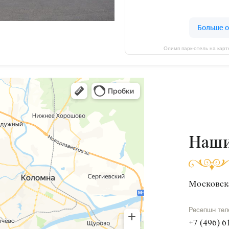
Олимп парк-отель на кар
Наши
Московска
Ресепшн те
+7 (496) 