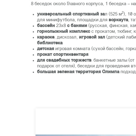
8 беседок около Главного корпуса, 1 беседка – 
2
универсальный спортивный за
л (525 м
), 10
для минифутбола, площадки для
воркаута
, т
бассейн
23х8
с банями
(русская, финская, х
горнолыжный комплекс
с прокатом, тюбинг,
караоке
, дискозал,
игровой зал
(детский лабир
библиотека
детская
игровая комната (сухой бассейн, горк
прокат спортинвентаря
для свадебных торжеств
: банкетные залы (о
подарок от отеля), беседки для проведения в
большая зеленая территория Олимпа
подход