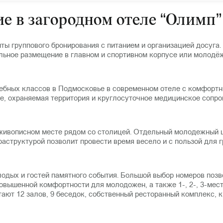
е в загородном отеле “Олимп
ы группового бронирования с питанием и организацией досуга. 
льное размещение в главном и спортивном корпусе или молодё
чебных классов в Подмосковье в современном отеле с комфортн
е, охраняемая территория и круглосуточное медицинское сопр
 живописном месте рядом со столицей. Отдельный молодежный 
аструктурой позволит провести время весело и с пользой для 
дых и гостей памятного события. Большой выбор номеров позв
 повышенной комфортности для молодожен, а также 1-, 2-, 3-м
тают 12 залов, 9 беседок, собственный ресторанный комплекс, 