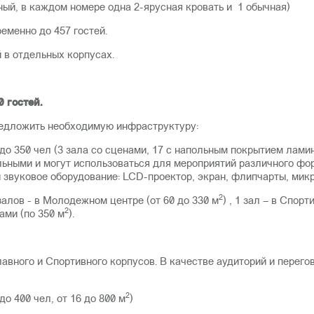
тный, в каждом номере одна 2-ярусная кровать и 1 обычная)
еменно до 457 гостей.
 в отдельных корпусах.
 гостей.
едложить необходимую инфраструктуру:
до 350 чел (3 зала со сценами, 17 с напольным покрытием лам
ьными и могут использоваться для мероприятий различного фор
звуковое оборудование: LCD-проектор, экран, флипчарты, микр
2
 залов - в Молодежном центре (от 60 до 330 м
) , 1 зал – в Спор
2
ами (по 350 м
).
Главного и Спортивного корпусов. В качестве аудиторий и перег
2
о 400 чел, от 16 до 800 м
)