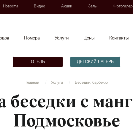
Новости
Видео
Акции
Залы
Фотогалер
здов
Номера
Услуги
Цены
Контакты
ОТЕЛЬ
ДЕТСКИЙ ЛАГЕРЬ
Главная
Услуги
Беседки, барбекю
а беседки с манг
Подмосковье