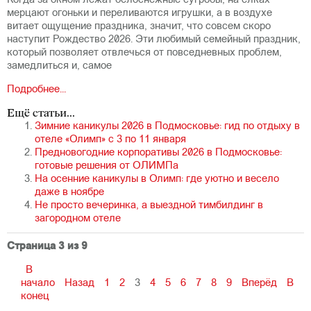
Когда за окном лежат белоснежные сугробы, на елках
мерцают огоньки и переливаются игрушки, а в воздухе
витает ощущение праздника, значит, что совсем скоро
наступит Рождество 2026. Эти любимый семейный праздник,
который позволяет отвлечься от повседневных проблем,
замедлиться и, самое
Подробнее...
Ещё статьи...
Зимние каникулы 2026 в Подмосковье: гид по отдыху в
отеле «Олимп» с 3 по 11 января
Предновогодние корпоративы 2026 в Подмосковье:
готовые решения от ОЛИМПа
На осенние каникулы в Олимп: где уютно и весело
даже в ноябре
Не просто вечеринка, а выездной тимбилдинг в
загородном отеле
Страница 3 из 9
В
начало
Назад
1
2
3
4
5
6
7
8
9
Вперёд
В
конец