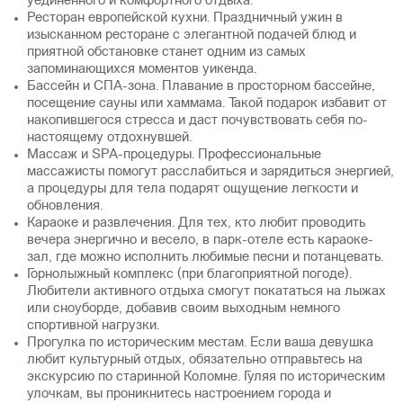
уединенного и комфортного отдыха.
Ресторан европейской кухни. Праздничный ужин в
изысканном ресторане с элегантной подачей блюд и
приятной обстановке станет одним из самых
запоминающихся моментов уикенда.
Бассейн и СПА-зона. Плавание в просторном бассейне,
посещение сауны или хаммама. Такой подарок избавит от
накопившегося стресса и даст почувствовать себя по-
настоящему отдохнувшей.
Массаж и SPA-процедуры. Профессиональные
массажисты помогут расслабиться и зарядиться энергией,
а процедуры для тела подарят ощущение легкости и
обновления.
Караоке и развлечения. Для тех, кто любит проводить
вечера энергично и весело, в парк-отеле есть караоке-
зал, где можно исполнить любимые песни и потанцевать.
Горнолыжный комплекс (при благоприятной погоде).
Любители активного отдыха смогут покататься на лыжах
или сноуборде, добавив своим выходным немного
спортивной нагрузки.
Прогулка по историческим местам. Если ваша девушка
любит культурный отдых, обязательно отправьтесь на
экскурсию по старинной Коломне. Гуляя по историческим
улочкам, вы проникнитесь настроением города и