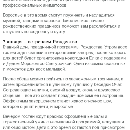
зажигательное Мини-диско и Крио шоу. Все под присмотром
профессиональных аниматоров.
Взрослые в это время смогут поужинать и насладиться
музыкой, танцами и караоке. Такое мягкое начало
рождественских праздников поможет вам расслабиться и
отпустить повседневную суету.
7 января – встречаем Рождество
Главный день праздничной программы Рождества. Утром всех
гостей ждет сытный и неторопливый завтрак, после которого
для детей будет организована новогодняя Елка с подарками
и Дедом Морозом со Снегурочкой. Один из самых сказочных
и моментов для всех малышей.
После обеда можно пройтись по заснеженным тропинкам, а
затем присоединиться к уличному гулянию у беседки Очаг.
Согревающие напитки, свежий воздух, огонь и дружеское
общение – все это создает праздничное зимнее настроение.
Эффектным завершением станет яркое огненное шоу,
которое оценят и дети, и взрослые.
Вечером гостей ждут красиво оформленные залы и
торжественный ужин с насыщенной программой, ведущим и
иллюзионистом. Дети в это время остаются под присмотром