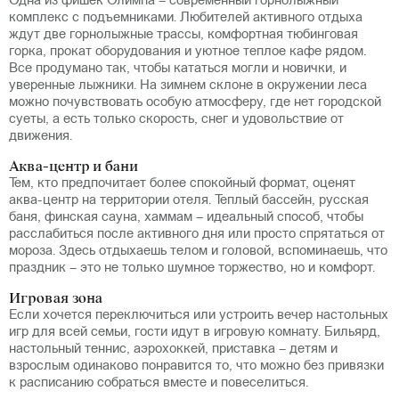
Одна из фишек Олимпа – современный горнолыжный
комплекс с подъемниками. Любителей активного отдыха
ждут две горнолыжные трассы, комфортная тюбинговая
горка, прокат оборудования и уютное теплое кафе рядом.
Все продумано так, чтобы кататься могли и новички, и
уверенные лыжники. На зимнем склоне в окружении леса
можно почувствовать особую атмосферу, где нет городской
суеты, а есть только скорость, снег и удовольствие от
движения.
Аква-центр и бани
Тем, кто предпочитает более спокойный формат, оценят
аква-центр на территории отеля. Теплый бассейн, русская
баня, финская сауна, хаммам – идеальный способ, чтобы
расслабиться после активного дня или просто спрятаться от
мороза. Здесь отдыхаешь телом и головой, вспоминаешь, что
праздник – это не только шумное торжество, но и комфорт.
Игровая зона
Если хочется переключиться или устроить вечер настольных
игр для всей семьи, гости идут в игровую комнату. Бильярд,
настольный теннис, аэрохоккей, приставка – детям и
взрослым одинаково понравится то, что можно без привязки
к расписанию собраться вместе и повеселиться.