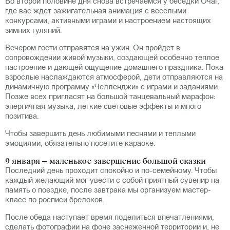
Во второй половине дня снова встречаемся у беседки Очаг,
где вас ждет зажигательная анимация с веселыми
конкурсами, активными играми и настроением настоящих
зимних гуляний.
Вечером гости отправятся на ужин. Он пройдет в
сопровождении живой музыки, создающей особенно теплое
настроение и дающей ощущение домашнего праздника. Пока
взрослые наслаждаются атмосферой, дети отправляются на
динамичную программу «Челленджи» с играми и заданиями.
Позже всех пригласят на большой танцевальный марафон:
энергичная музыка, легкие световые эффекты и много
позитива.
Чтобы завершить день любимыми песнями и теплыми
эмоциями, обязательно посетите караоке.
9 января – маленькое завершение большой сказки
Последний день проходит спокойно и по-семейному. Чтобы
каждый желающий мог увести с собой приятный сувенир на
память о поездке, после завтрака мы организуем мастер-
класс по росписи брелоков.
После обеда наступает время поделиться впечатлениями,
сделать фотографии на фоне заснеженной территории и, не