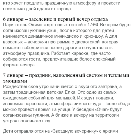
кто хочет продлить праздничную атмосферу и провести
несколько дней вдали от города.
6 января – заселение и первый вечер отдыха
Парк-отель Олимп ждет новых гостей с 17:00. Вечером будет
организован уютный ужин, после которого для детей
начинается динамичное мини-диско и крио-шоу. А для
взрослых – вечерняя программа с дискотекой, которая
поможет взбодриться после дороги и почувствовать
атмосферу праздника. Работает караоке, где часто
собираются гости, предпочитающие более спокойный
формат вечера.
7 января – праздник, наполненный светом и теплыми
эмоциями
Рождественское утро начинается с вкусного завтрака, а
затем традиционная детская Елка. Это одно из самых
ожидаемых событий для малышей. Их ждут подарки,
знакомые персонажи, атмосфера зимнего чуда. После обеда
можно провести время на улице. У беседки «Очаг» будут
организованы гуляния. А ближе к вечеру на территории
устроят огненного шоу.
Дети отправляются на «Звездную вечеринку» с яркими