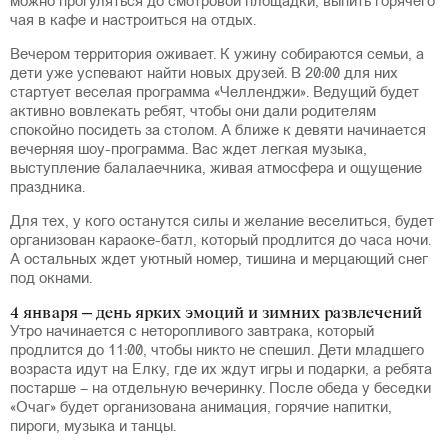
можно прогуляться до смотровой площадки, выпить горячего
чая в кафе и настроиться на отдых.
Вечером территория оживает. К ужину собираются семьи, а
дети уже успевают найти новых друзей. В 20:00 для них
стартует веселая программа «Челленджи». Ведущий будет
активно вовлекать ребят, чтобы они дали родителям
спокойно посидеть за столом. А ближе к девяти начинается
вечерняя шоу-программа. Вас ждет легкая музыка,
выступление балалаечника, живая атмосфера и ощущение
праздника.
Для тех, у кого останутся силы и желание веселиться, будет
организован караоке-батл, который продлится до часа ночи.
А остальных ждет уютный номер, тишина и мерцающий снег
под окнами.
4 января – день ярких эмоций и зимних развлечений
Утро начинается с неторопливого завтрака, который
продлится до 11:00, чтобы никто не спешил. Дети младшего
возраста идут на Елку, где их ждут игры и подарки, а ребята
постарше – на отдельную вечеринку. После обеда у беседки
«Очаг» будет организована анимация, горячие напитки,
пироги, музыка и танцы.