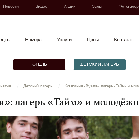
Новости
Видео
Акции
Залы
Фотогалер
здов
Номера
Услуги
Цены
Контакты
ОТЕЛЬ
ДЕТСКИЙ ЛАГЕРЬ
иятия
Детский лагерь
Компания «Вуаля»: лагерь «Тайм» и мо
»: лагерь «Тайм» и молодёж