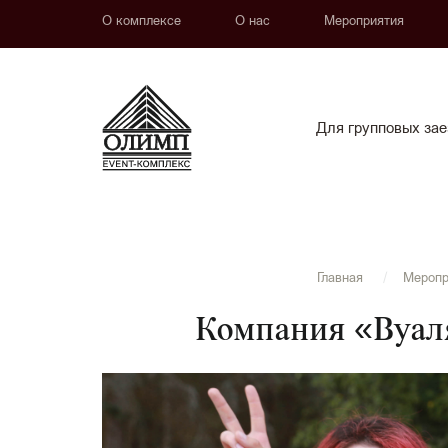
О комплексе
О нас
Мероприятия
Для групповых зае
Главная
Меропр
Компания «Вуаля