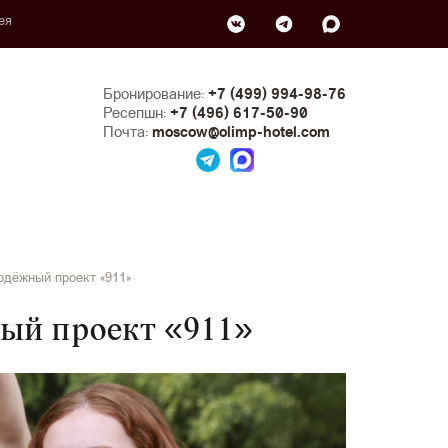
ея
Бронирование:
+7 (499) 994-98-76
Ресепшн:
+7 (496) 617-50-90
Почта:
moscow@olimp-hotel.com
лодёжный проект «911»
ный проект «911»